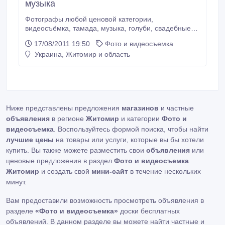
музыка
Фотографы любой ценовой категории,
видеосъёмка, тамада, музыка, голуби, свадебные
украшения. т.467893 Примеры на сайте:
17/08/2011 19:50
Фото и видеосъемка
fotovideo.ucoz.ua.
Украина, Житомир и область
Ниже представлены предложения
магазинов
и частные
объявления
в регионе
Житомир
и категории
Фото и
видеосъемка
. Воспользуйтесь формой поиска, чтобы найти
лучшие цены
на товары или услуги, которые вы бы хотели
купить. Вы также можете разместить свои
объявления
или
ценовые предложения в раздел
Фото и видеосъемка
Житомир
и создать свой
мини-сайт
в течение нескольких
минут.
Вам предоставили возможность просмотреть объявления в
разделе
«Фото и видеосъемка»
доски бесплатных
объявлений. В данном разделе вы можете найти частные и